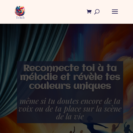
Reconnecte toi à ta
mélodie et révèle tes
couleurs
uniques
même si tu doutes encore de ta
voix ou de ta place sur la scène
de la vie