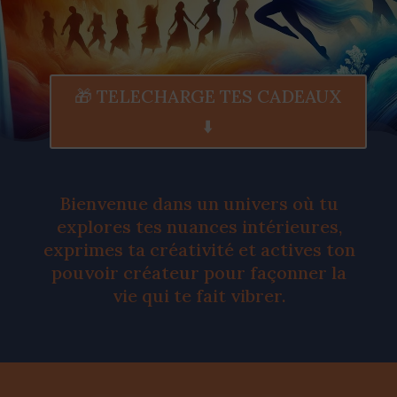
🎁 TELECHARGE TES CADEAUX
⬇️
Bienvenue dans un univers où tu
explores tes nuances intérieures,
exprimes ta créativité et actives ton
pouvoir créateur pour façonner la
vie qui te fait vibrer.