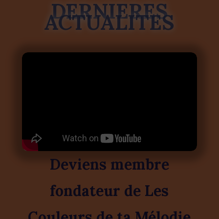
DERNIERES
ACTUALITES
Deviens membre
fondateur de Les
Couleurs de ta Mélodie