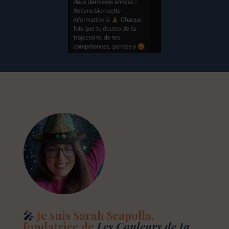
🎤
Je suis Sarah Scapolla,
fondatrice de
Les Couleurs de ta