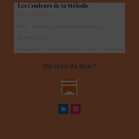
Les Couleurs de ta Mélodie
Sarah SCAPOLLA
Mail :
infos@lescouleursdetamelodie.com
BE0566973017
Banque ING : BE05363254143575 BIC : BBRUBEBB
On créé du lien ?