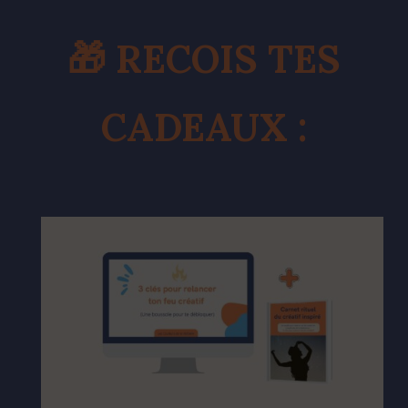
🎁 RECOIS TES
CADEAUX :